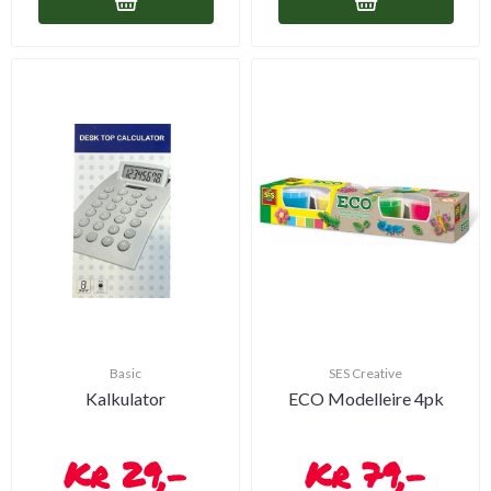
Basic
SES Creative
Kalkulator
ECO Modelleire 4pk
29,-
79,-