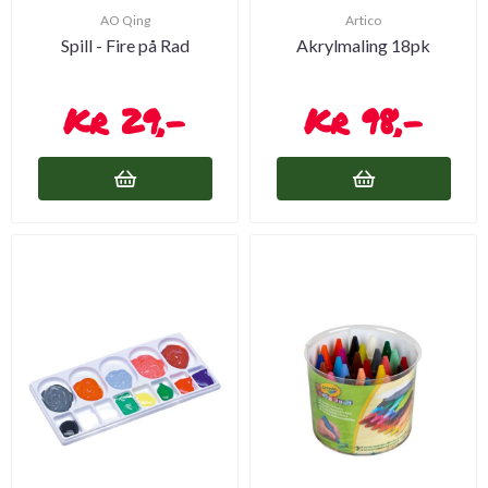
AO Qing
Artico
Spill - Fire på Rad
Akrylmaling 18pk
29,-
98,-