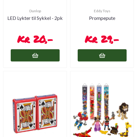
Dunlop
Eddy Toys
LED Lykter til Sykkel - 2pk
Prompepute
20,-
29,-