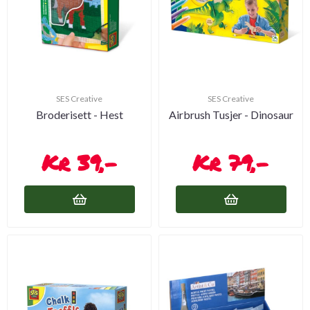
SES Creative
SES Creative
Broderisett - Hest
Airbrush Tusjer - Dinosaur
39,-
79,-