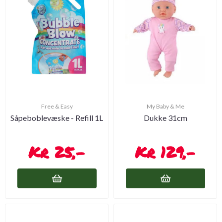
Free & Easy
My Baby & Me
Såpeboblevæske - Refill 1L
Dukke 31cm
25,-
129,-