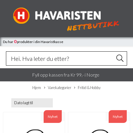
0
Du har
produkter
i din Havaristkasse
Fyll opp kassen fra Kr 99,- i Norge
Hjem
Varekategorier
Fritid & Hobby
Nyhet
Nyhet