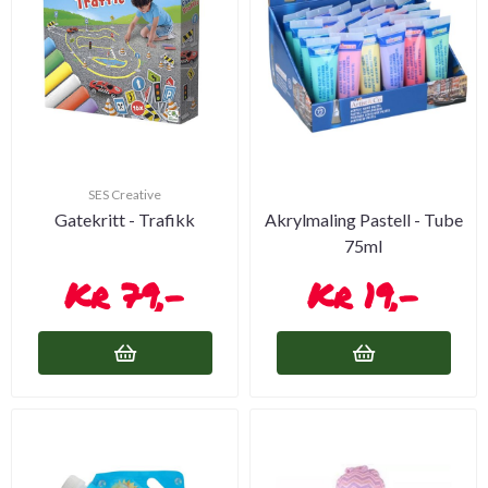
SES Creative
Gatekritt - Trafikk
Akrylmaling Pastell - Tube
75ml
79,-
19,-