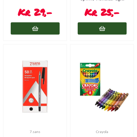
29,-
25,-
7.sans
Crayola