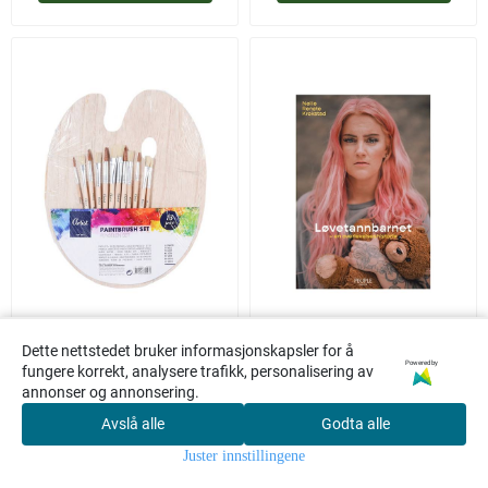
Artist
Egmont
Dette nettstedet bruker informasjonskapsler for å
Powered by
fungere korrekt, analysere trafikk, personalisering av
Penselsett med 12 Pensler
Løvetannbarnet - En
annonser og annonsering.
og Palett
Overlevelseshistorie
Avslå alle
Godta alle
59,-
59,-
0
Juster innstillingene
Hjem
Meny
Søk
Konto
Kasse