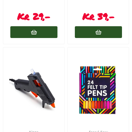
29,-
39,-
Kinzo
Free & Easy