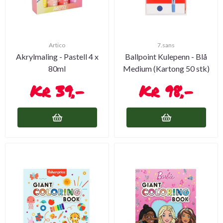
Artico
7.sans
Akrylmaling - Pastell 4 x
Ballpoint Kulepenn - Blå
80ml
Medium (Kartong 50 stk)
39,-
98,-