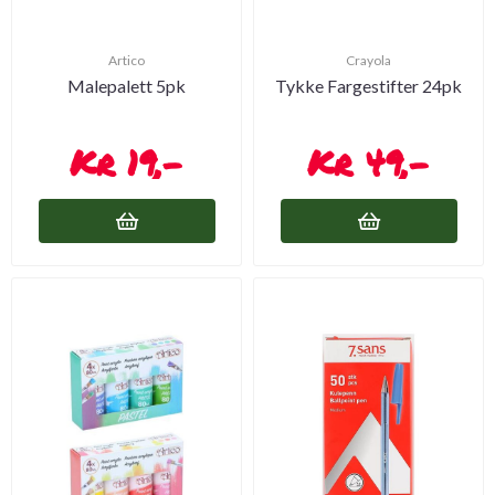
Artico
Crayola
Malepalett 5pk
Tykke Fargestifter 24pk
19,-
49,-