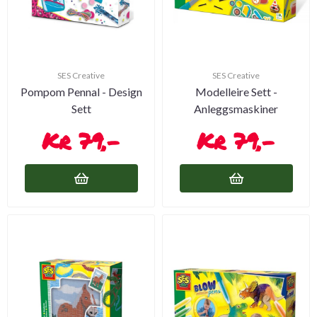
SES Creative
SES Creative
Pompom Pennal - Design
Modelleire Sett -
Sett
Anleggsmaskiner
79,-
79,-