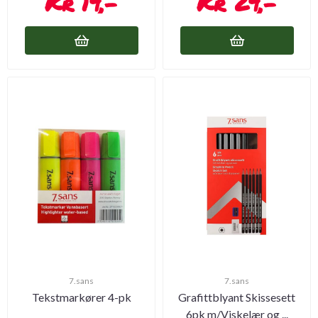
19,-
29,-
7.sans
7.sans
Tekstmarkører 4-pk
Grafittblyant Skissesett
6pk m/Viskelær og ...