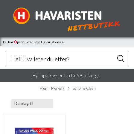
0
Du har
produkter
i din Havaristkasse
Fyll opp kassen fra Kr 99,- i Norge
Hjem
Merker
at home Clean