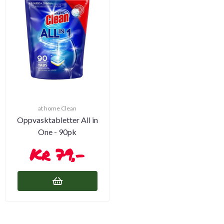
at home Clean
Oppvasktabletter All in
One - 90pk
79,-