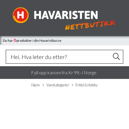
0
Du har
produkter
i din Havaristkasse
Fyll opp kassen fra Kr 99,- i Norge
Hjem
Varekategorier
Fritid & Hobby