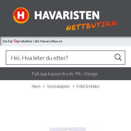
0
Du har
produkter
i din Havaristkasse
Fyll opp kassen fra Kr 99,- i Norge
Hjem
Varekategorier
Fritid & Hobby