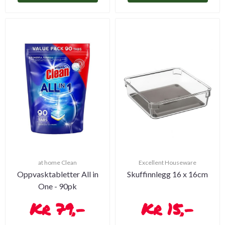
at home Clean
Excellent Houseware
Oppvasktabletter All in
Skuffinnlegg 16 x 16cm
One - 90pk
79,-
15,-