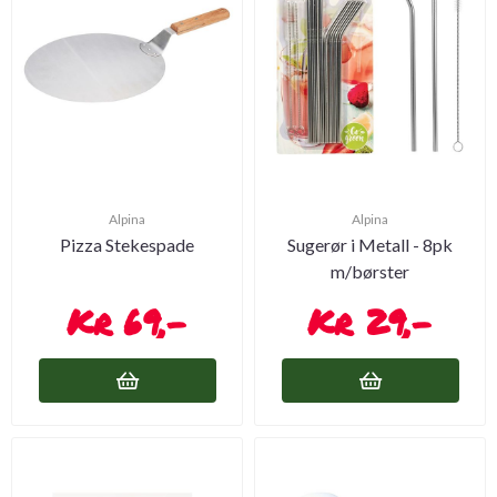
Alpina
Alpina
Pizza Stekespade
Sugerør i Metall - 8pk
m/børster
69,-
29,-