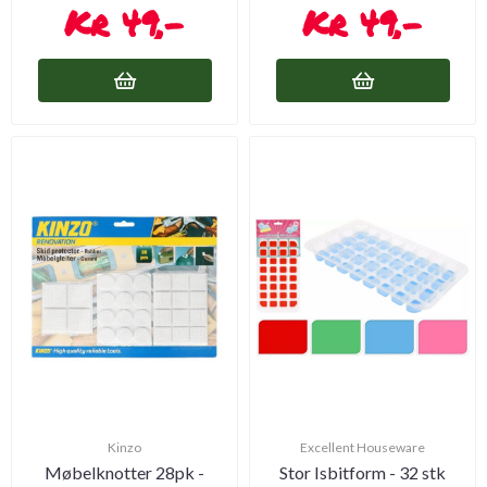
49,-
49,-
Kinzo
Excellent Houseware
Møbelknotter 28pk -
Stor Isbitform - 32 stk