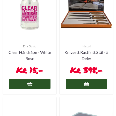
Elle Basic
Ildstad
Clear Håndsåpe - White
Knivsett Rustfritt Stål - 5
Rose
Deler
15,-
398,-