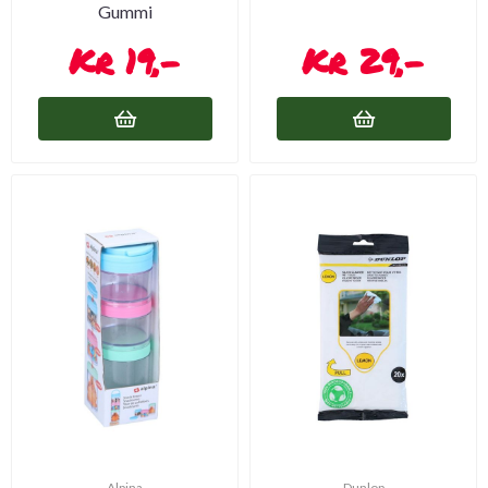
Gummi
19,-
29,-
Alpina
Dunlop