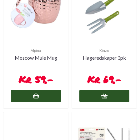
Alpina
Kinzo
Moscow Mule Mug
Hageredskaper 3pk
59,-
69,-