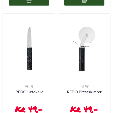
Rig-Tig
Rig-Tig
REDO Urtekniv
REDO Pizzaskjærer
49,-
49,-