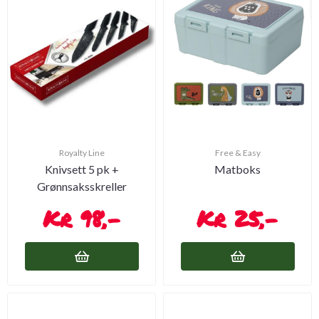
Royalty Line
Free & Easy
Knivsett 5 pk +
Matboks
Grønnsaksskreller
98,-
25,-