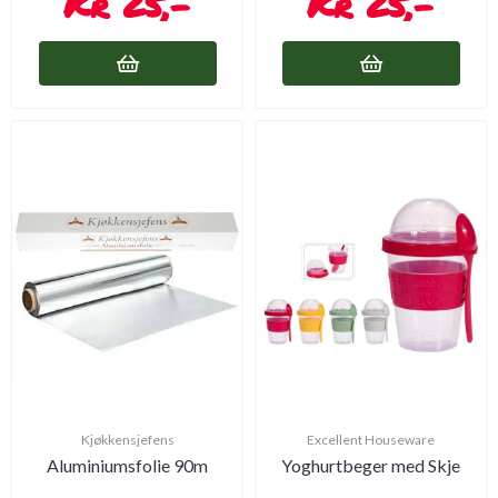
25,-
25,-
Kjøkkensjefens
Excellent Houseware
Aluminiumsfolie 90m
Yoghurtbeger med Skje