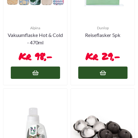
Alpina
Dunlop
Vakuumflaske Hot & Cold
Reiseflasker 5pk
- 470ml
98,-
29,-