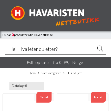
0
Du har
produkter
i din Havaristkasse
Fyll opp kassen fra Kr 99,- i Norge
Hjem
Varekategorier
Hus & Hjem
Nyhet
Nyhet