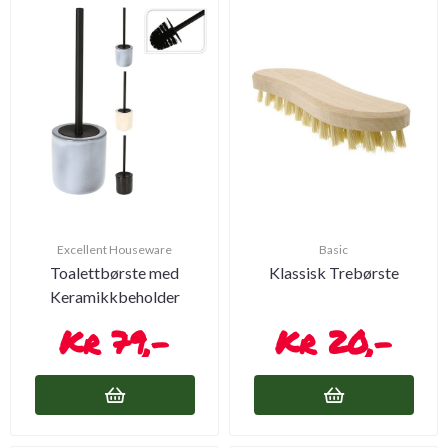
Excellent Houseware
Basic
Toalettbørste med
Klassisk Trebørste
Keramikkbeholder
79,-
20,-