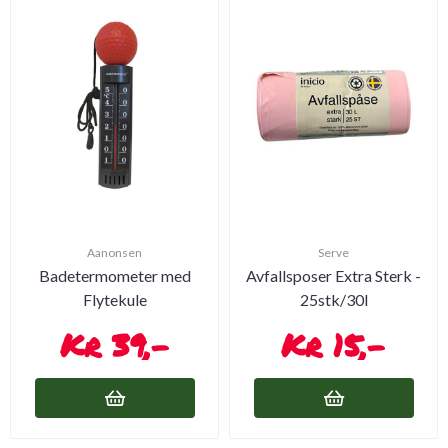
Aanonsen
Serve
Badetermometer med
Avfallsposer Extra Sterk -
Flytekule
25stk/30l
39,-
15,-