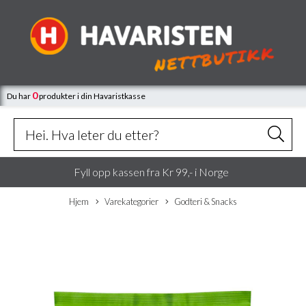
0
Du har
produkter
i din Havaristkasse
Fyll opp kassen fra Kr 99,- i Norge
Hjem
Varekategorier
Godteri & Snacks