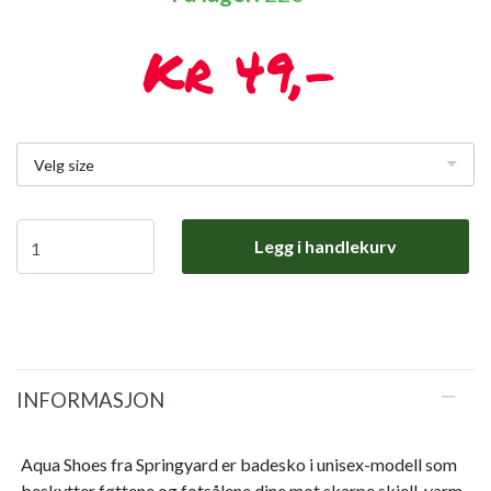
49,-
Velg size
Legg i handlekurv
INFORMASJON
Aqua Shoes fra Springyard er badesko i unisex-modell som
beskytter føttene og fotsålene dine mot skarpe skjell, varm