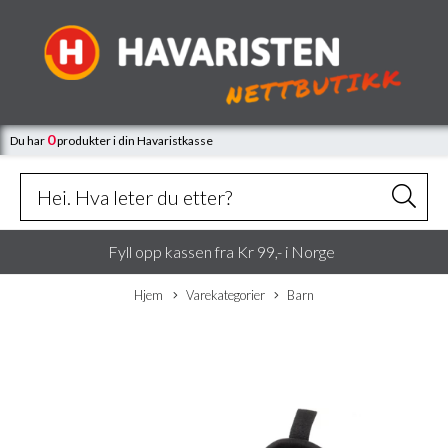
0
Du har
produkter
i din Havaristkasse
Fyll opp kassen fra Kr 99,- i Norge
Hjem
Varekategorier
Barn