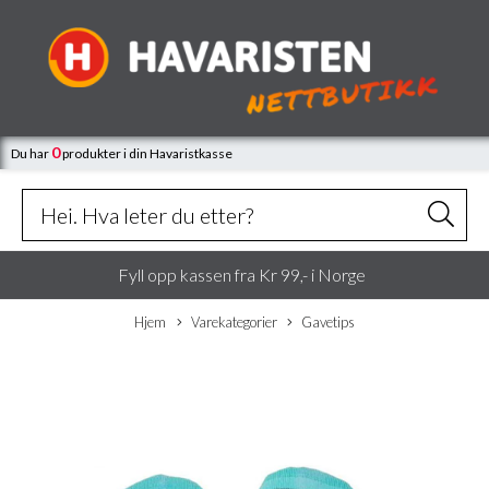
0
Du har
produkter
i din Havaristkasse
Fyll opp kassen fra Kr 99,- i Norge
Hjem
Varekategorier
Gavetips