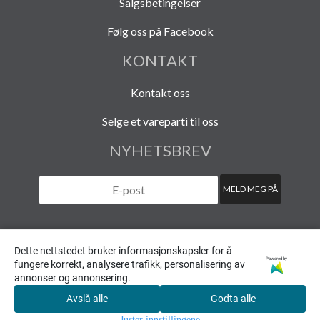
Salgsbetingelser
Følg oss på Facebook
KONTAKT
Kontakt oss
Selge et vareparti til oss
NYHETSBREV
Dette nettstedet bruker informasjonskapsler for å
Powered by
fungere korrekt, analysere trafikk, personalisering av
© 2020 HAVARISTEN (org. nr. 940 108 454)
annonser og annonsering.
Avslå alle
Godta alle
0
Juster innstillingene