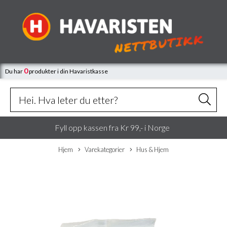
0
Du har
produkter
i din Havaristkasse
Fyll opp kassen fra Kr 99,- i Norge
Hjem
Varekategorier
Hus & Hjem