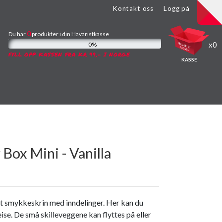
Kontakt oss
Logg på
0
Du har
produkter
i din Havaristkasse
0
0%
FYLL OPP KASSEN FRA KR 99,- I NORGE
KASSE
Box Mini - Vanilla
t smykkeskrin med inndelinger. Her kan du
ise. De små skilleveggene kan flyttes på eller