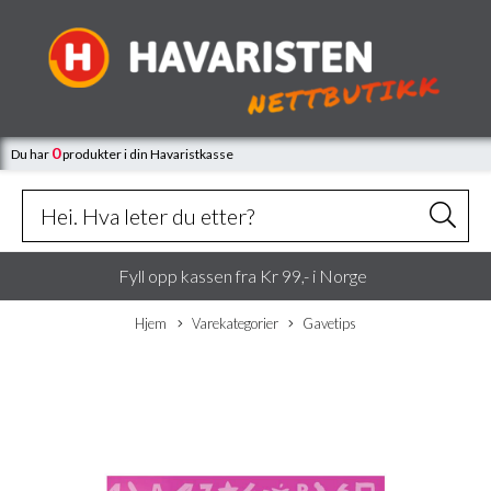
0
Du har
produkter
i din Havaristkasse
Fyll opp kassen fra Kr 99,- i Norge
Hjem
Varekategorier
Gavetips