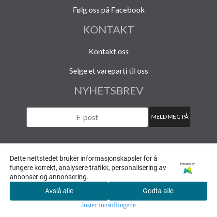
Følg oss på Facebook
KONTAKT
Kontakt oss
Selge et vareparti til oss
NYHETSBREV
Dette nettstedet bruker informasjonskapsler for å
Powered by
fungere korrekt, analysere trafikk, personalisering av
© 2020 HAVARISTEN (org. nr. 940 108 454)
annonser og annonsering.
Avslå alle
Godta alle
0
Juster innstillingene
Hjem
Meny
Søk
Konto
Kasse