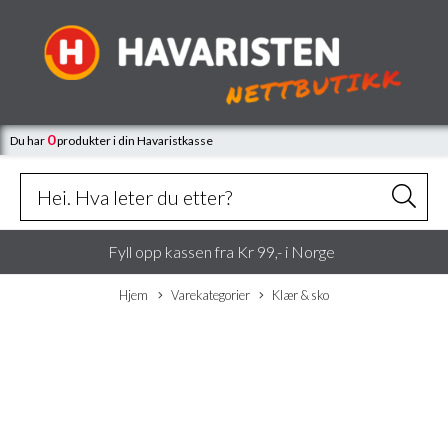
0
Du har
produkter
i din Havaristkasse
Fyll opp kassen fra Kr 99,- i Norge
Hjem
Varekategorier
Klær & sko