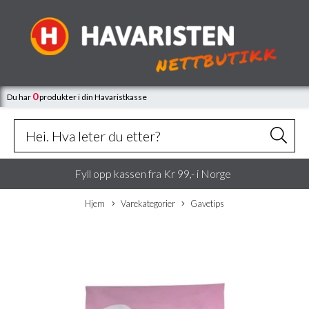
0
Du har
produkter
i din Havaristkasse
Fyll opp kassen fra Kr 99,- i Norge
Hjem
Varekategorier
Gavetips