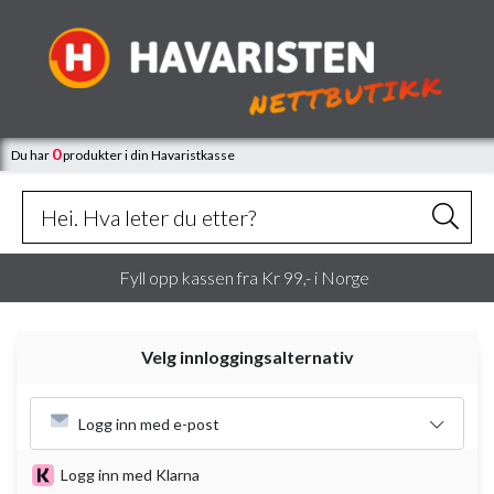
0
Du har
produkter
i din Havaristkasse
Fyll opp kassen fra Kr 99,- i Norge
Velg innloggingsalternativ
Logg inn med e-post
Logg inn med Klarna