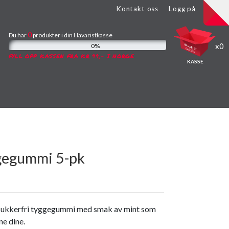
Kontakt oss
Logg på
0
Du har
produkter
i din Havaristkasse
0
0%
FYLL OPP KASSEN FRA KR 99,- I NORGE
KASSE
gegummi 5-pk
 sukkerfri tyggegummi med smak av mint som
ne dine.