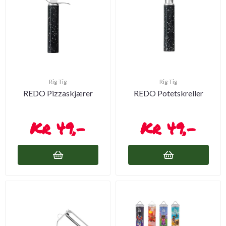
Rig-Tig
Rig-Tig
REDO Pizzaskjærer
REDO Potetskreller
49,-
49,-