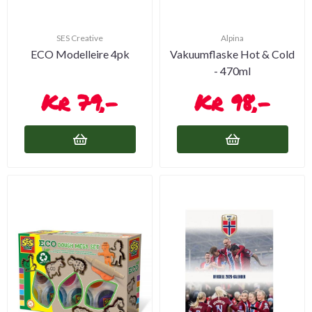
SES Creative
Alpina
ECO Modelleire 4pk
Vakuumflaske Hot & Cold
- 470ml
79,-
98,-