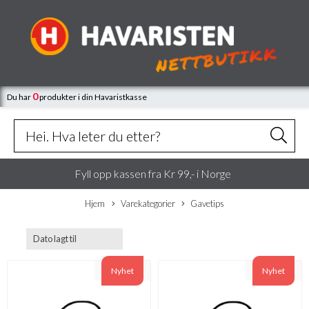
0
Du har
produkter
i din Havaristkasse
Fyll opp kassen fra Kr 99,- i Norge
Hjem
Varekategorier
Gavetips
Nyhet
Nyhet