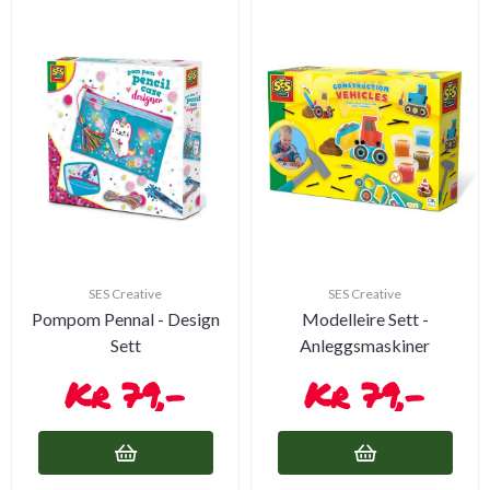
SES Creative
SES Creative
Pompom Pennal - Design
Modelleire Sett -
Sett
Anleggsmaskiner
79,-
79,-