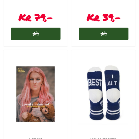
79,-
39,-
Egmont
House of Hygge