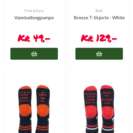
Free & Easy
Bula
Vannballongpumpe
Breeze T-Skjorte - White
49,-
129,-