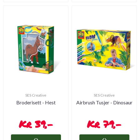
SES Creative
SES Creative
Broderisett - Hest
Airbrush Tusjer - Dinosaur
39,-
79,-