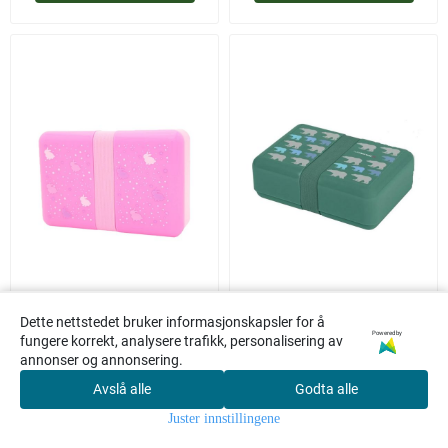
Pure Norway
Pure Norway
Dette nettstedet bruker informasjonskapsler for å
Powered by
fungere korrekt, analysere trafikk, personalisering av
Matboks med Strikk -
Matboks med Strikk -
annonser og annonsering.
Bunny
Isbjørn
Avslå alle
Godta alle
20,-
20,-
0
Juster innstillingene
Hjem
Meny
Søk
Konto
Kasse