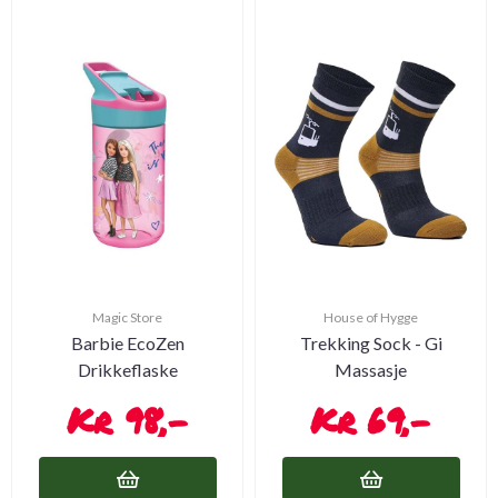
Magic Store
House of Hygge
Barbie EcoZen
Trekking Sock - Gi
Drikkeflaske
Massasje
98,-
69,-