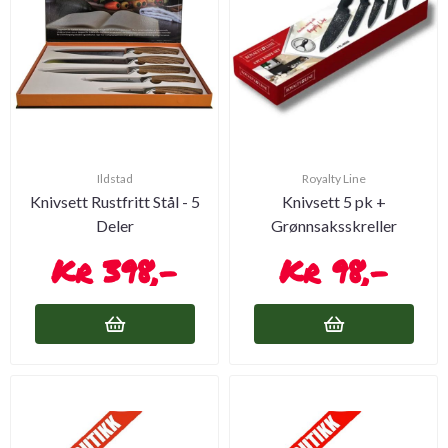
Ildstad
Royalty Line
Knivsett Rustfritt Stål - 5
Knivsett 5 pk +
Deler
Grønnsaksskreller
398,-
98,-