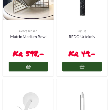
Georg Jensen
Rig-Tig
Matrix Medium Bowl
REDO Urtekniv
598,-
49,-